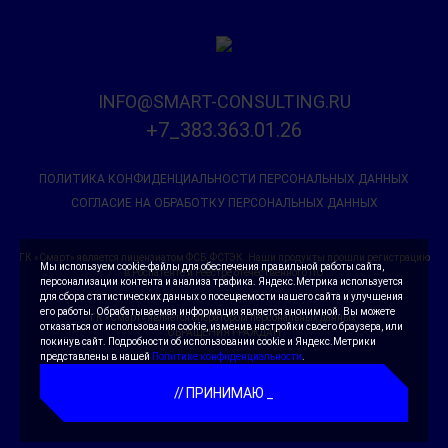
INFO@SMART-CONSULTING.RU
+7_383.363.01.26
ПОЛИТИКА КОНФИДЕНЦИАЛЬНОСТИ ПЕРСОНАЛЬНЫХ ДАННЫХ
СОГЛАСИЕ НА ОБРАБОТКУ ПЕРСОНАЛЬНЫХ ДАННЫХ
ГК «Смарт» является лицензиатом ФСБ, ФСТЭК. Наши продукты прошли регистрацию
Мы используем cookie-файлы для обеспечения правильной работы сайта,
в Роспатенте и Реестре отечественного ПО
персонализации контента и анализа трафика. Яндекс.Метрика используется
для сбора статистических данных о посещаемости нашего сайта и улучшения
его работы. Обрабатываемая информация является анонимной. Вы можете
ГК «Смарт» является оператором персональных данных.
отказаться от использования cookie, изменив настройки своего браузера, или
ОБРАЩЕНИЯ ГРАЖДАН
покинув сайт. Подробности об использовании cookie и Яндекс.Метрики
представлены в нашей
Политике конфиденциальности
.
© SMART СONSULTING 2026
ВСЕ ПРАВА ЗАЩИЩЕНЫ
ПРИНИМАЮ