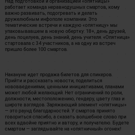
Над подготовкой и организацией «опятницы»
работает команда неравнодушных смартов, кому
важно развивать, подогревать и делать
дружелюбным инфополе компании. Это
тематические встречи и каждую «опятницу» мы
упаковывавшем в новую обертку: 18+, день друзей,
день поцелуев, день знаний, день учителя. «Опятница»
стартовала с 34 участников, а на одну из встреч
пришло более 100 смартов.
Накануне идет продажа билетов для спикеров.
Прийти и рассказать новости, поделиться
нововведениями, ценными инициативами, планами
может любой желающий. Нет ограничений по роли,
должности, местоположению, гендеру, цвету глаз и
широте взглядов. Заряжающий элемент «опятницы»
— это раунд благодарностей. У смартов принято
говориться спасибо, а сказать волшебное слово при
всех вдвойне приятно и автору, и получателю. Будете
смартом — заглядывайте на «опятничный» огонек!