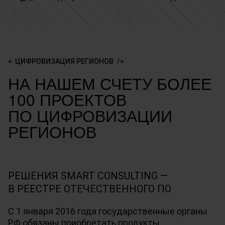
Система для получения услуг через секторы 
единого контактного центра в регионе
Цифровая платформа для повышения 
пользовательского сопровождения
эффективности вашей команды
ЦИФРОВИЗАЦИЯ РЕГИОНОВ
НА НАШЕМ СЧЕТУ БОЛЕЕ
100 ПРОЕКТОВ
ПО ЦИФРОВИЗАЦИИ
РЕГИОНОВ
РЕШЕНИЯ SMART CONSULTING —
В РЕЕСТРЕ ОТЕЧЕСТВЕННОГО ПО
С 1 января 2016 года государственные органы
РФ обязаны приобретать продукты