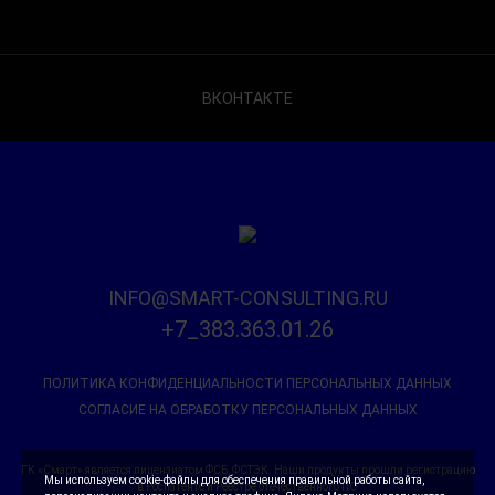
ВКОНТАКТЕ
INFO@SMART-CONSULTING.RU
+7_383.363.01.26
ПОЛИТИКА КОНФИДЕНЦИАЛЬНОСТИ ПЕРСОНАЛЬНЫХ ДАННЫХ
СОГЛАСИЕ НА ОБРАБОТКУ ПЕРСОНАЛЬНЫХ ДАННЫХ
ГК «Смарт» является лицензиатом ФСБ, ФСТЭК. Наши продукты прошли регистрацию
Мы используем cookie-файлы для обеспечения правильной работы сайта,
в Роспатенте и Реестре отечественного ПО