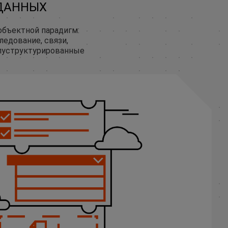
ДАННЫХ
объектной парадигм:
ледование, связи,
луструктурированные